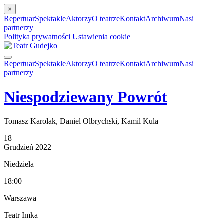
×
Repertuar
Spektakle
Aktorzy
O teatrze
Kontakt
Archiwum
Nasi
partnerzy
Polityka prywatności
Ustawienia cookie
Repertuar
Spektakle
Aktorzy
O teatrze
Kontakt
Archiwum
Nasi
partnerzy
Niespodziewany Powrót
Tomasz Karolak, Daniel Olbrychski, Kamil Kula
18
Grudzień
2022
Niedziela
18:00
Warszawa
Teatr Imka