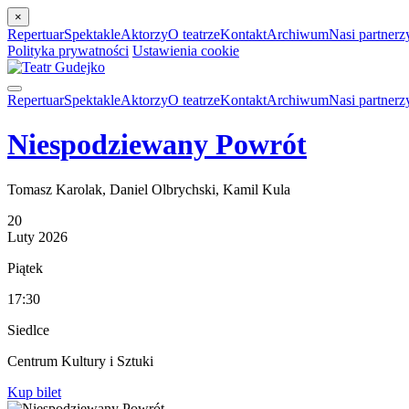
×
Repertuar
Spektakle
Aktorzy
O teatrze
Kontakt
Archiwum
Nasi partnerz
Polityka prywatności
Ustawienia cookie
Repertuar
Spektakle
Aktorzy
O teatrze
Kontakt
Archiwum
Nasi partnerz
Niespodziewany Powrót
Tomasz Karolak, Daniel Olbrychski, Kamil Kula
20
Luty
2026
Piątek
17:30
Siedlce
Centrum Kultury i Sztuki
Kup bilet