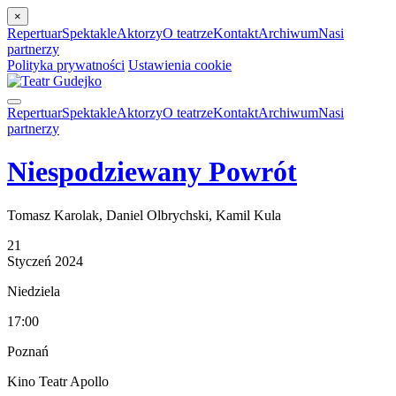
×
Repertuar
Spektakle
Aktorzy
O teatrze
Kontakt
Archiwum
Nasi
partnerzy
Polityka prywatności
Ustawienia cookie
Repertuar
Spektakle
Aktorzy
O teatrze
Kontakt
Archiwum
Nasi
partnerzy
Niespodziewany Powrót
Tomasz Karolak, Daniel Olbrychski, Kamil Kula
21
Styczeń
2024
Niedziela
17:00
Poznań
Kino Teatr Apollo