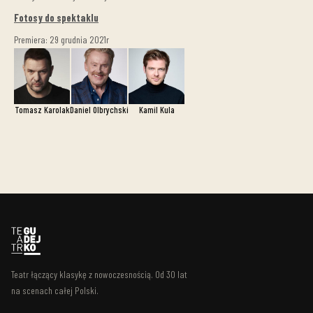
Fotosy do spektaklu
Premiera: 29 grudnia 2021r
Tomasz Karolak
Daniel Olbrychski
Kamil Kula
Teatr łączący klasykę z nowoczesnością. Od 30 lat
na scenach całej Polski.