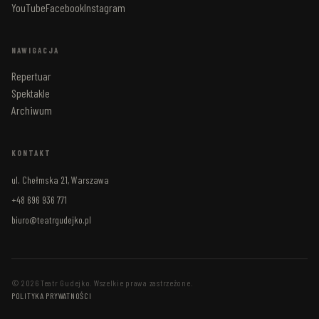
YouTube
Facebook
Instagram
NAWIGACJA
Repertuar
Spektakle
Archiwum
KONTAKT
ul. Chełmska 21, Warszawa
+48 696 936 771
biuro@teatrgudejko.pl
© 2026 Teatr Gudejko. Wszelkie prawa zastrzeżone.
POLITYKA PRYWATNOŚCI