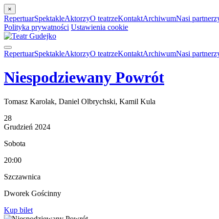
×
Repertuar
Spektakle
Aktorzy
O teatrze
Kontakt
Archiwum
Nasi partnerz
Polityka prywatności
Ustawienia cookie
Repertuar
Spektakle
Aktorzy
O teatrze
Kontakt
Archiwum
Nasi partnerz
Niespodziewany Powrót
Tomasz Karolak, Daniel Olbrychski, Kamil Kula
28
Grudzień
2024
Sobota
20:00
Szczawnica
Dworek Gościnny
Kup bilet