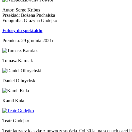
Autor: Serge Kribus
Przekład: Bożena Puchalska
Fotografia: Grażyna Gudejko
Fotosy do spektaklu
Premiera: 29 grudnia 2021r
Tomasz Karolak
Daniel Olbrychski
Kamil Kula
Teatr Gudejko
Teatr łączący klasykę z nowoczesnością. Od 30 lat na scenach całej P