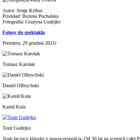
Autor: Serge Kribus
Przekład: Bożena Puchalska
Fotografia: Grażyna Gudejko
Fotosy do spektaklu
Premiera: 29 grudnia 2021r
Tomasz Karolak
Daniel Olbrychski
Kamil Kula
Teatr Gudejko
Teatr łączący klasykę z nowoczesnością. Od 30 lat na scenach całej P