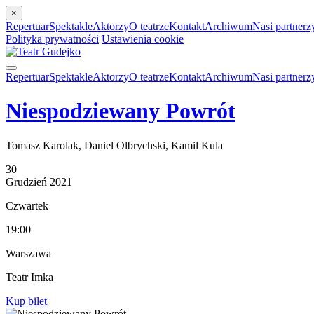
×
Repertuar
Spektakle
Aktorzy
O teatrze
Kontakt
Archiwum
Nasi partnerz
Polityka prywatności
Ustawienia cookie
Repertuar
Spektakle
Aktorzy
O teatrze
Kontakt
Archiwum
Nasi partnerz
Niespodziewany Powrót
Tomasz Karolak, Daniel Olbrychski, Kamil Kula
30
Grudzień
2021
Czwartek
19:00
Warszawa
Teatr Imka
Kup bilet