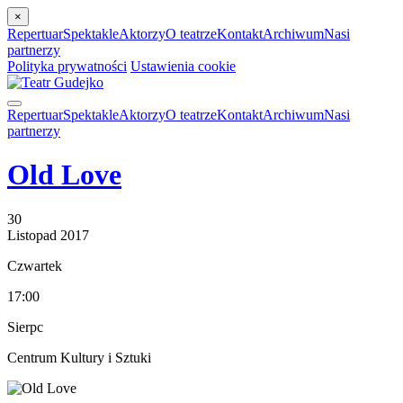
×
Repertuar
Spektakle
Aktorzy
O teatrze
Kontakt
Archiwum
Nasi
partnerzy
Polityka prywatności
Ustawienia cookie
Repertuar
Spektakle
Aktorzy
O teatrze
Kontakt
Archiwum
Nasi
partnerzy
Old Love
30
Listopad
2017
Czwartek
17:00
Sierpc
Centrum Kultury i Sztuki