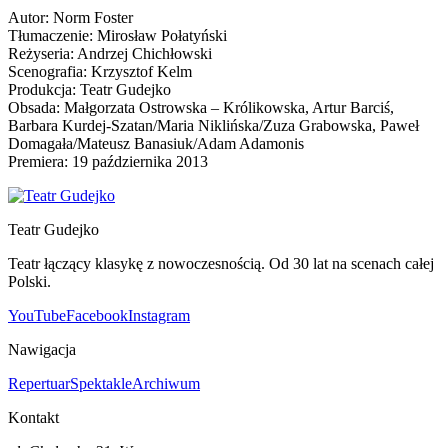
Autor: Norm Foster
Tłumaczenie: Mirosław Połatyński
Reżyseria: Andrzej Chichłowski
Scenografia: Krzysztof Kelm
Produkcja: Teatr Gudejko
Obsada: Małgorzata Ostrowska – Królikowska, Artur Barciś,
Barbara Kurdej-Szatan/Maria Niklińska/Zuza Grabowska, Paweł
Domagała/Mateusz Banasiuk/Adam Adamonis
Premiera: 19 października 2013
Teatr Gudejko
Teatr łączący klasykę z nowoczesnością. Od 30 lat na scenach całej
Polski.
YouTube
Facebook
Instagram
Nawigacja
Repertuar
Spektakle
Archiwum
Kontakt