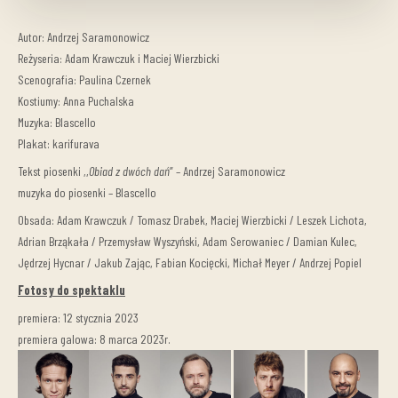
Autor: Andrzej Saramonowicz
Reżyseria: Adam Krawczuk i Maciej Wierzbicki
Scenografia: Paulina Czernek
Kostiumy: Anna Puchalska
Muzyka: Blascello
Plakat: karifurava
Tekst piosenki ,,
Obiad z dwóch dań
” – Andrzej Saramonowicz
muzyka do piosenki – Blascello
Obsada: Adam Krawczuk / Tomasz Drabek, Maciej Wierzbicki / Leszek Lichota,
Adrian Brząkała / Przemysław Wyszyński, Adam Serowaniec / Damian Kulec,
Jędrzej Hycnar / Jakub Zając, Fabian Kocięcki, Michał Meyer / Andrzej Popiel
Fotosy do spektaklu
premiera: 12 stycznia 2023
premiera galowa: 8 marca 2023r.