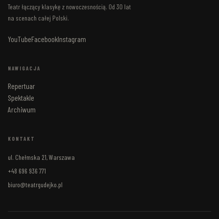
Teatr łączący klasykę z nowoczesnością. Od 30 lat
na scenach całej Polski.
YouTube
Facebook
Instagram
NAWIGACJA
Repertuar
Spektakle
Archiwum
KONTAKT
ul. Chełmska 21, Warszawa
+48 696 936 771
biuro@teatrgudejko.pl