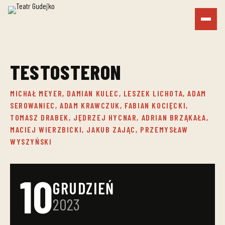
TESTOSTERON
MICHAŁ MEYER, DAMIAN KULEC, LESZEK LICHOTA, ADAM
SEROWANIEC, ADAM KRAWCZUK, FABIAN KOCIĘCKI,
TOMASZ DRABEK, JĘDRZEJ HYCNAR, ADRIAN BRZĄKAŁA,
MACIEJ WIERZBICKI, JAKUB ZAJĄC, PRZEMYSŁAW
WYSZYŃSKI
10
GRUDZIEŃ
2023