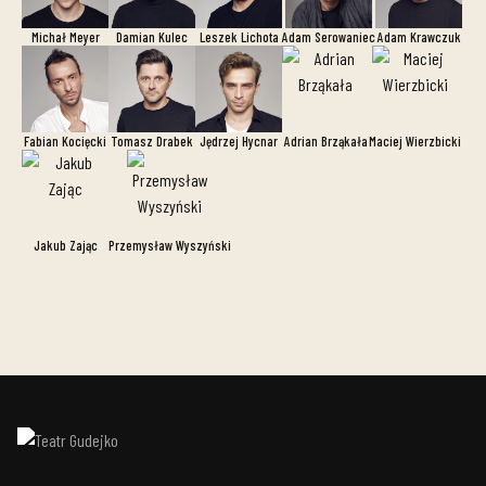
Michał Meyer
Damian Kulec
Leszek Lichota
Adam Serowaniec
Adam Krawczuk
Fabian Kocięcki
Tomasz Drabek
Jędrzej Hycnar
Adrian Brząkała
Maciej Wierzbicki
Jakub Zając
Przemysław Wyszyński