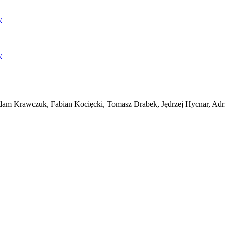
y
y
m Krawczuk, Fabian Kocięcki, Tomasz Drabek, Jędrzej Hycnar, Adria