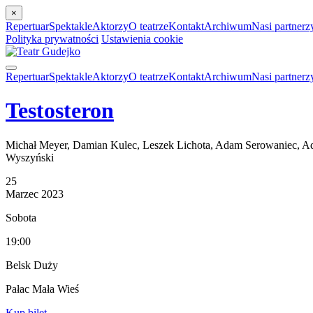
×
Repertuar
Spektakle
Aktorzy
O teatrze
Kontakt
Archiwum
Nasi partnerz
Polityka prywatności
Ustawienia cookie
Repertuar
Spektakle
Aktorzy
O teatrze
Kontakt
Archiwum
Nasi partnerz
Testosteron
Michał Meyer, Damian Kulec, Leszek Lichota, Adam Serowaniec, Ada
Wyszyński
25
Marzec
2023
Sobota
19:00
Belsk Duży
Pałac Mała Wieś
Kup bilet