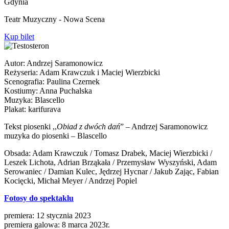
Gdynia
Teatr Muzyczny - Nowa Scena
Kup bilet
Autor: Andrzej Saramonowicz
Reżyseria: Adam Krawczuk i Maciej Wierzbicki
Scenografia: Paulina Czernek
Kostiumy: Anna Puchalska
Muzyka: Blascello
Plakat: karifurava
Tekst piosenki ,,
Obiad z dwóch dań
” – Andrzej Saramonowicz
muzyka do piosenki – Blascello
Obsada: Adam Krawczuk / Tomasz Drabek, Maciej Wierzbicki /
Leszek Lichota, Adrian Brząkała / Przemysław Wyszyński, Adam
Serowaniec / Damian Kulec, Jędrzej Hycnar / Jakub Zając, Fabian
Kocięcki, Michał Meyer / Andrzej Popiel
Fotosy do spektaklu
premiera: 12 stycznia 2023
premiera galowa: 8 marca 2023r.