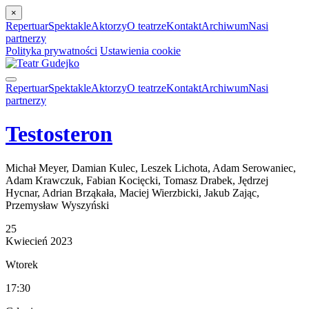
×
Repertuar
Spektakle
Aktorzy
O teatrze
Kontakt
Archiwum
Nasi
partnerzy
Polityka prywatności
Ustawienia cookie
Repertuar
Spektakle
Aktorzy
O teatrze
Kontakt
Archiwum
Nasi
partnerzy
Testosteron
Michał Meyer, Damian Kulec, Leszek Lichota, Adam Serowaniec,
Adam Krawczuk, Fabian Kocięcki, Tomasz Drabek, Jędrzej
Hycnar, Adrian Brząkała, Maciej Wierzbicki, Jakub Zając,
Przemysław Wyszyński
25
Kwiecień
2023
Wtorek
17:30