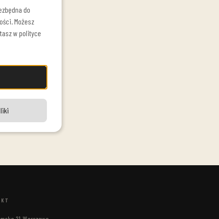
iezbędna do
ości. Możesz
tasz w polityce
liki
AKT
ełmska 21, Warszawa