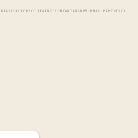
EKTAKLE
AKTORZY
O TEATRZE
KONTAKT
ARCHIWUM
NASI PARTNERZY