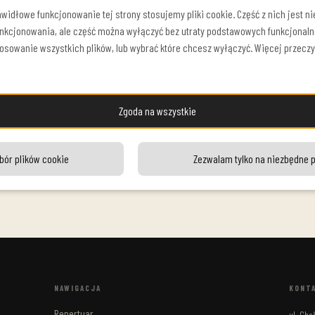
widłowe funkcjonowanie tej strony stosujemy pliki cookie. Część z nich jest n
nkcjonowania, ale część można wyłączyć bez utraty podstawowych funkcjonaln
tosowanie wszystkich plików, lub wybrać które chcesz wyłączyć. Więcej przeczy
Zgoda na wszystkie
bór plików cookie
Zezwalam tylko na niezbędne p
NAWIGACJA
KONT
Repertuar
ul. Ch