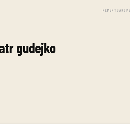
REPERTUAR
SP
atr gudejko