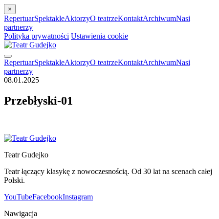
×
Repertuar
Spektakle
Aktorzy
O teatrze
Kontakt
Archiwum
Nasi
partnerzy
Polityka prywatności
Ustawienia cookie
Repertuar
Spektakle
Aktorzy
O teatrze
Kontakt
Archiwum
Nasi
partnerzy
08.01.2025
Przebłyski-01
Teatr Gudejko
Teatr łączący klasykę z nowoczesnością. Od 30 lat na scenach całej
Polski.
YouTube
Facebook
Instagram
Nawigacja