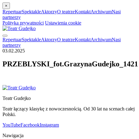
×
Repertuar
Spektakle
Aktorzy
O teatrze
Kontakt
Archiwum
Nasi
partnerzy
Polityka prywatności
Ustawienia cookie
Repertuar
Spektakle
Aktorzy
O teatrze
Kontakt
Archiwum
Nasi
partnerzy
03.02.2025
PRZEBLYSKI_fot.GrazynaGudejko_1421
Teatr Gudejko
Teatr łączący klasykę z nowoczesnością. Od 30 lat na scenach całej
Polski.
YouTube
Facebook
Instagram
Nawigacja