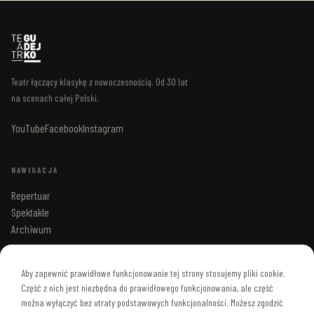
Teatr łączący klasykę z nowoczesnością. Od 30 lat
na scenach całej Polski.
YouTube
Facebook
Instagram
NAWIGACJA
Repertuar
Spektakle
Archiwum
KONTAKT
Aby zapewnić prawidłowe funkcjonowanie tej strony stosujemy pliki cookie.
Część z nich jest niezbędna do prawidłowego funkcjonowania, ale część
ul. Chełmska 21, Warszawa
można wyłączyć bez utraty podstawowych funkcjonalności. Możesz zgodzić