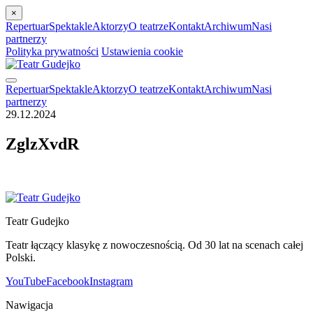
×
Repertuar
Spektakle
Aktorzy
O teatrze
Kontakt
Archiwum
Nasi
partnerzy
Polityka prywatności
Ustawienia cookie
Repertuar
Spektakle
Aktorzy
O teatrze
Kontakt
Archiwum
Nasi
partnerzy
29.12.2024
ZglzXvdR
Teatr Gudejko
Teatr łączący klasykę z nowoczesnością. Od 30 lat na scenach całej
Polski.
YouTube
Facebook
Instagram
Nawigacja