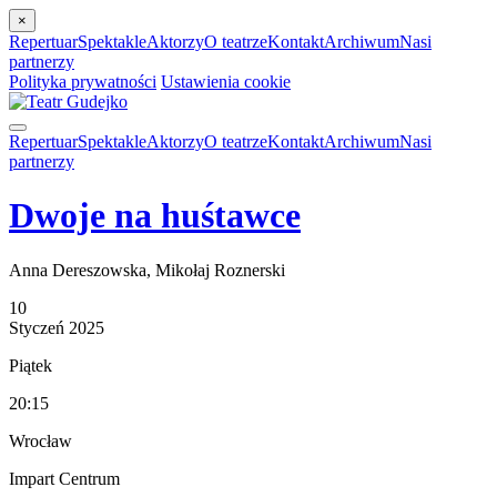
×
Repertuar
Spektakle
Aktorzy
O teatrze
Kontakt
Archiwum
Nasi
partnerzy
Polityka prywatności
Ustawienia cookie
Repertuar
Spektakle
Aktorzy
O teatrze
Kontakt
Archiwum
Nasi
partnerzy
Dwoje na huśtawce
Anna Dereszowska, Mikołaj Roznerski
10
Styczeń
2025
Piątek
20:15
Wrocław
Impart Centrum