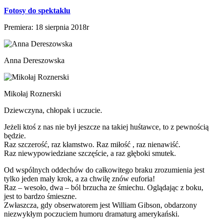
Fotosy do spektaklu
Premiera: 18 sierpnia 2018r
Anna Dereszowska
Mikołaj Roznerski
Dziewczyna, chłopak i uczucie.
Jeżeli ktoś z nas nie był jeszcze na takiej huśtawce, to z pewnością
będzie.
Raz szczerość, raz kłamstwo. Raz miłość , raz nienawiść.
Raz niewypowiedziane szczęście, a raz głęboki smutek.
Od wspólnych oddechów do całkowitego braku zrozumienia jest
tylko jeden mały krok, a za chwilę znów euforia!
Raz – wesoło, dwa – ból brzucha ze śmiechu. Oglądając z boku,
jest to bardzo śmieszne.
Zwłaszcza, gdy obserwatorem jest William Gibson, obdarzony
niezwykłym poczuciem humoru dramaturg amerykański.