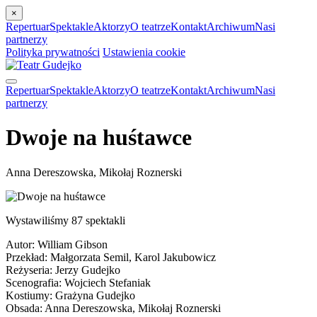
×
Repertuar
Spektakle
Aktorzy
O teatrze
Kontakt
Archiwum
Nasi
partnerzy
Polityka prywatności
Ustawienia cookie
Repertuar
Spektakle
Aktorzy
O teatrze
Kontakt
Archiwum
Nasi
partnerzy
Dwoje na huśtawce
Anna Dereszowska, Mikołaj Roznerski
Wystawiliśmy 87 spektakli
Autor: William Gibson
Przekład: Małgorzata Semil, Karol Jakubowicz
Reżyseria: Jerzy Gudejko
Scenografia: Wojciech Stefaniak
Kostiumy: Grażyna Gudejko
Obsada: Anna Dereszowska, Mikołaj Roznerski