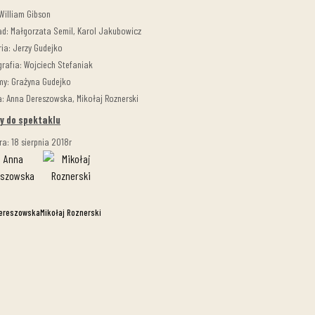
 William Gibson
ad: Małgorzata Semil, Karol Jakubowicz
ria: Jerzy Gudejko
rafia: Wojciech Stefaniak
my: Grażyna Gudejko
: Anna Dereszowska, Mikołaj Roznerski
y do spektaklu
ra: 18 sierpnia 2018r
ereszowska
Mikołaj Roznerski