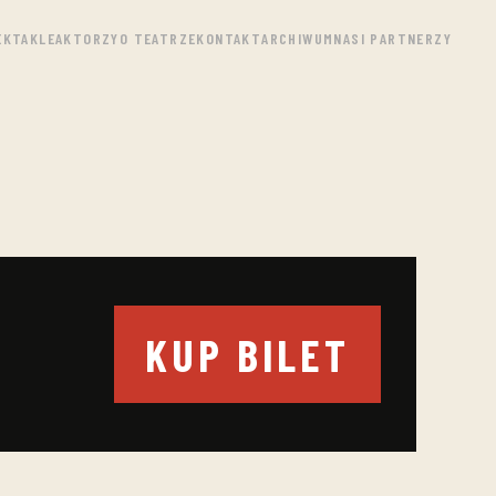
EKTAKLE
AKTORZY
O TEATRZE
KONTAKT
ARCHIWUM
NASI PARTNERZY
KUP BILET