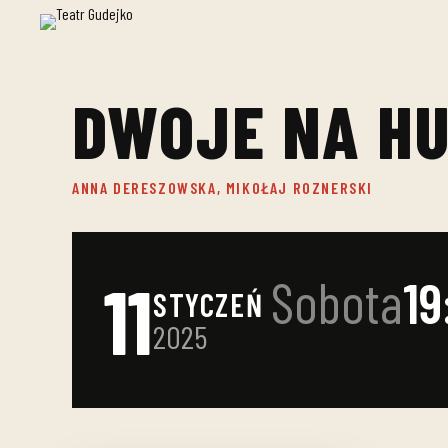
DWOJE NA H
ANNA DERESZOWSKA, MIKOŁAJ ROZNERSKI
11
Sobota
19
STYCZEŃ
2025