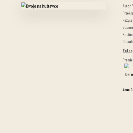
Autor:
Przekł
Reżyse
Scenog
Kostiu
Obsada
Fotos
Premie
Anna D