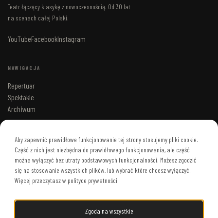
Teatr łączący klasykę z nowoczesnością. Od 30 lat
na scenach całej Polski.
YouTube
Facebook
Instagram
NAWIGACJA
Repertuar
Spektakle
Archiwum
KONTAKT
Aby zapewnić prawidłowe funkcjonowanie tej strony stosujemy pliki cookie.
Część z nich jest niezbędna do prawidłowego funkcjonowania, ale część
ul. Chełmska 21, Warszawa
można wyłączyć bez utraty podstawowych funkcjonalności. Możesz zgodzić
się na stosowanie wszystkich plików, lub wybrać które chcesz wyłączyć.
+48 696 936 771
Więcej przeczytasz w polityce prywatności
biuro@teatrgudejko.pl
Zgoda na wszystkie