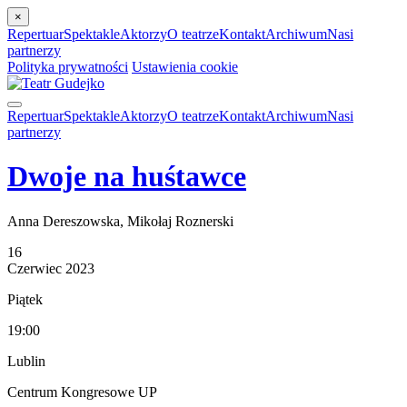
×
Repertuar
Spektakle
Aktorzy
O teatrze
Kontakt
Archiwum
Nasi
partnerzy
Polityka prywatności
Ustawienia cookie
Repertuar
Spektakle
Aktorzy
O teatrze
Kontakt
Archiwum
Nasi
partnerzy
Dwoje na huśtawce
Anna Dereszowska, Mikołaj Roznerski
16
Czerwiec
2023
Piątek
19:00
Lublin
Centrum Kongresowe UP