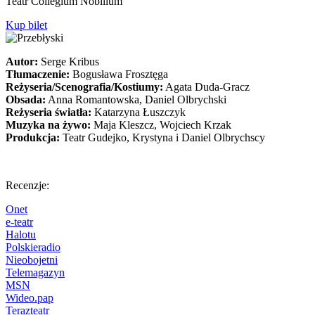
Teatr Collegium Nobilium
Kup bilet
Autor:
Serge Kribus
Tłumaczenie:
Bogusława Frosztęga
Reżyseria/Scenografia/Kostiumy:
Agata Duda-Gracz
Obsada:
Anna Romantowska, Daniel Olbrychski
Reżyseria światła:
Katarzyna Łuszczyk
Muzyka na żywo:
Maja Kleszcz, Wojciech Krzak
Produkcja:
Teatr Gudejko, Krystyna i Daniel Olbrychscy
Recenzje:
Onet
e-teatr
Halotu
Polskieradio
Nieobojetni
Telemagazyn
MSN
Wideo.pap
Terazteatr