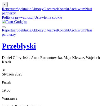
×
Repertuar
Spektakle
Aktorzy
O teatrze
Kontakt
Archiwum
Nasi
partnerzy
Polityka prywatności
Ustawienia cookie
Repertuar
Spektakle
Aktorzy
O teatrze
Kontakt
Archiwum
Nasi
partnerzy
Przebłyski
Daniel Olbrychski, Anna Romantowska, Maja Kleszcz, Wojciech
Krzak
31
Styczeń
2025
Piątek
19:00
Warszawa