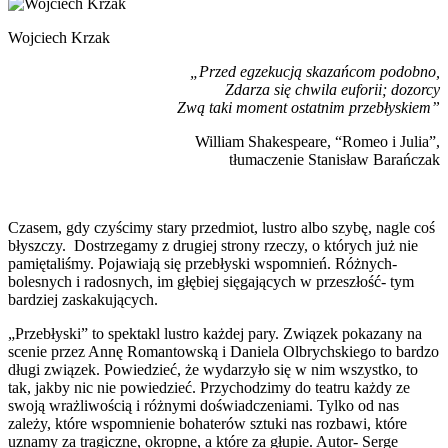
Wojciech Krzak
„Przed egzekucją skazańcom podobno,
Zdarza się chwila euforii; dozorcy
Zwą taki moment ostatnim przebłyskiem”
William Shakespeare, “Romeo i Julia”,
tłumaczenie Stanisław Barańczak
Czasem, gdy czyścimy stary przedmiot, lustro albo szybę, nagle coś
błyszczy. Dostrzegamy z drugiej strony rzeczy, o których już nie
pamiętaliśmy. Pojawiają się przebłyski wspomnień. Różnych-
bolesnych i radosnych, im głębiej sięgających w przeszłość- tym
bardziej zaskakujących.
„Przebłyski” to spektakl lustro każdej pary. Związek pokazany na
scenie przez Annę Romantowską i Daniela Olbrychskiego to bardzo
długi związek. Powiedzieć, że wydarzyło się w nim wszystko, to
tak, jakby nic nie powiedzieć. Przychodzimy do teatru każdy ze
swoją wrażliwością i różnymi doświadczeniami. Tylko od nas
zależy, które wspomnienie bohaterów sztuki nas rozbawi, które
uznamy za tragiczne, okropne, a które za głupie. Autor- Serge