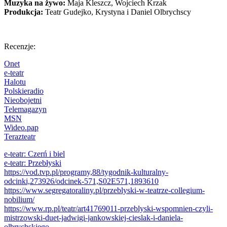
Muzyka na żywo:
Maja Kleszcz, Wojciech Krzak
Produkcja:
Teatr Gudejko, Krystyna i Daniel Olbrychscy
Recenzje:
Onet
e-teatr
Halotu
Polskieradio
Nieobojetni
Telemagazyn
MSN
Wideo.pap
Terazteatr
e-teatr: Czerń i biel
e-teatr: Przebłyski
https://vod.tvp.pl/programy,88/tygodnik-kulturalny-
odcinki,273926/odcinek-571,S02E571,1893610
https://www.segregatoraliny.pl/przeblyski-w-teatrze-collegium-
nobilium/
https://www.rp.pl/teatr/art41769011-przeblyski-wspomnien-czyli-
mistrzowski-duet-jadwigi-jankowskiej-cieslak-i-daniela-
olbrychskiego