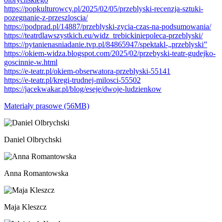
https://popkulturowcy.pl/2025/02/05/przeblyski-recenzja-sztuki-
pozegnanie-z-przeszloscia/
https://podprad.pl/14887/przeblyski-zycia-czas-na-podsumowania/
https://teatrdlawszystkich.eu/widz_trebickiniepoleca-przeblyski/
https://pytanienasniadanie.tvp.pl/84865947/spektakl-„przeblyski”
https://okiem-widza.blogspot.com/2025/02/przebyski-teatr-gudejko-
goscinnie-w.html
https://e-teatr.pl/okiem-obserwatora-przeblyski-55141
https://e-teatr.pl/kregi-trudnej-milosci-55502
https://jacekwakar.pl/blog/eseje/dwoje-ludzienkow
Materiały prasowe (56MB)
Daniel Olbrychski
Anna Romantowska
Maja Kleszcz