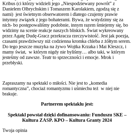
Kribus (ci którzy widzieli jego „Niespodziewany powrót” z
Danielem Olbrychskim i Tomaszem Karolakiem, zgodzą się z
nami) jest świetnym obserwatorem i dlatego czujemy prawie
intymny związek z jego bohaterami. Bywa, że wstydzimy się za
nich- bo postępowaliśmy podobnie, innym razem śmiejemy się, bo
widzimy na scenie reakcje naszych bliskich. Świat wykreowany
przez Agatę Dudę-Gracz przekracza rzeczywistość. Jest jak poezja,
czasami prawdziwszy niż codzienna kromka chleba z żółtym serem.
Do tego jeszcze muzyka na żywo Wojtka Krzaka i Mai Kleszcz, i
mamy świat, w którym nigdy nie byliśmy… albo taki, w którym
jesteśmy od zawsze. Teatr to sprzeczności i emocje. Mrok i
przebłyski.
Zapraszamy na spektakl o miłości. Nie jest to „komedia
romantyczna”, chociaż romantyzmu i uśmiechu też w niej nie
brakuje.
Partnerem spektaklu jest:
Spektakl powstał dzięki dofinansowaniu: Funduszu SKE –
Kultura ZASP. KPO – Kultura Granty 2024
Twoja opinia