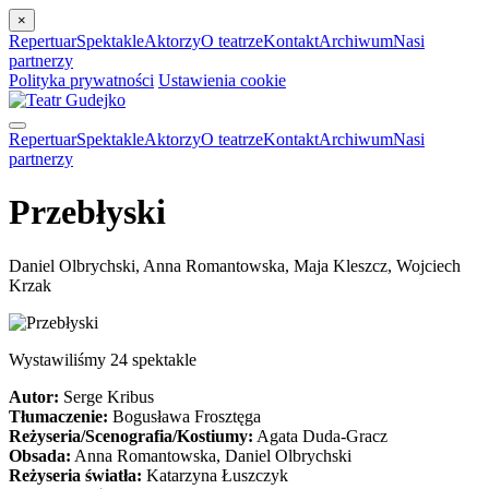
×
Repertuar
Spektakle
Aktorzy
O teatrze
Kontakt
Archiwum
Nasi
partnerzy
Polityka prywatności
Ustawienia cookie
Repertuar
Spektakle
Aktorzy
O teatrze
Kontakt
Archiwum
Nasi
partnerzy
Przebłyski
Daniel Olbrychski, Anna Romantowska, Maja Kleszcz, Wojciech
Krzak
Wystawiliśmy 24 spektakle
Autor:
Serge Kribus
Tłumaczenie:
Bogusława Frosztęga
Reżyseria/Scenografia/Kostiumy:
Agata Duda-Gracz
Obsada:
Anna Romantowska, Daniel Olbrychski
Reżyseria światła:
Katarzyna Łuszczyk